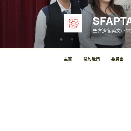
跳
至
SFAPT
內
容
聖方濟各英文小學
主頁
關於我們
委員會