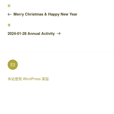
文
上
前
章
一
Merry Christmas & Happy New Year
導
篇
覽
文
下
後
章
篇
2024-01-28 Annual Activity
文
章
電
郵
本站使用 WordPress 架設