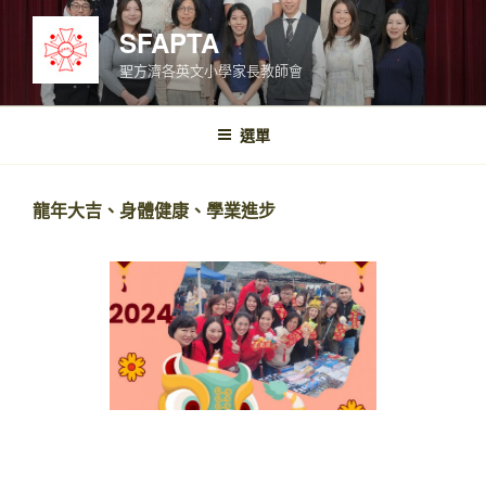
跳
SFAPTA
至
內
聖方濟各英文小學家長教師會
容
選單
龍年大吉、身體健康、學業進步