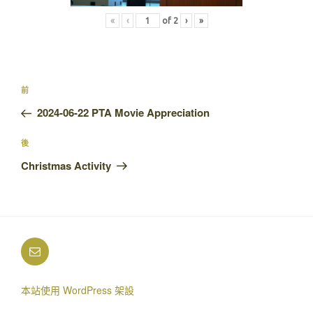
«
‹
of
2
›
»
文
上
前
章
一
2024-06-22 PTA Movie Appreciation
導
篇
覽
文
下
後
章
篇
Christmas Activity
文
章
電
郵
本站使用 WordPress 架設