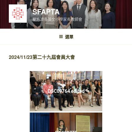
跳
SFAPTA
至
內
聖方濟各英文小學家長教師會
容
選單
2024/11/23第二十九屆會員大會
DSC09764 edited