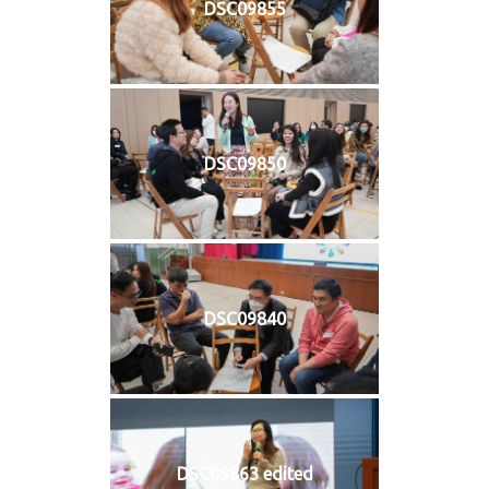
DSC09855
DSC09850
DSC09840
DSC09863 edited