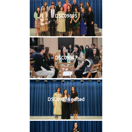
DSC09895
DSC09867
DSC09874 edited