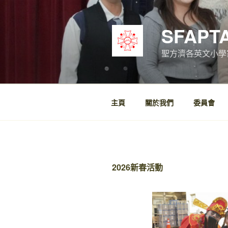
跳
至
SFAPT
內
容
聖方濟各英文小學
主頁
關於我們
委員會
2026新春活動