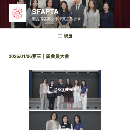
跳
SFAPTA
至
內
聖方濟各英文小學家長教師會
容
選單
2026/01/06第三十屆會員大會
DSC09966