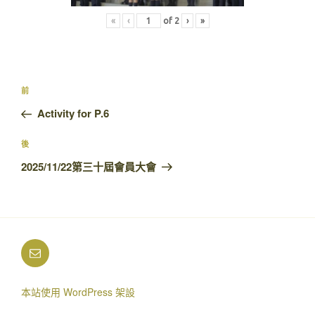
«
‹
of
2
›
»
文
上
前
章
一
Activity for P.6
導
篇
覽
文
下
後
章
篇
2025/11/22第三十屆會員大會
文
章
電
郵
本站使用 WordPress 架設