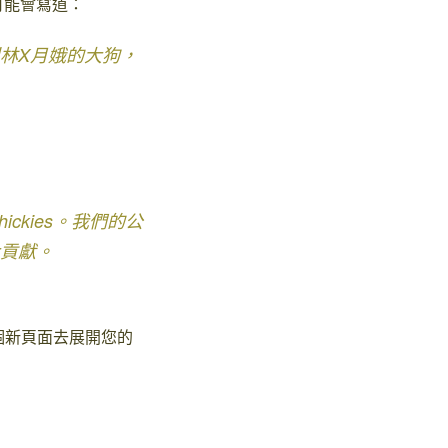
可能會寫道：
林X月娥的大狗，
ckies。我們的公
貢獻。
個新頁面去展開您的