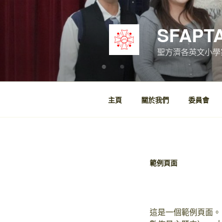
跳
至
SFAPT
內
容
聖方濟各英文小學
主頁
關於我們
委員會
範例頁面
這是一個範例頁面。